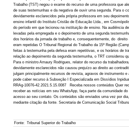
Trabalho (TST) negou o exame do recurso de uma professora que al
de suas testemunhas e da negativa de ouvir uma segunda. Para o col
devidamente esclarecidos pela própria professora em seu depoimento
ensino infantil do Instituto Cristão de Educação Ltda., em Cosmópol
do período em que lecionou na instituição de ensino. Na audiência de
levadas pela empregada e o depoimento de uma segunda testemunha. 
dos horários da jornada de trabalho e, consequentemente, do direito
eram repetidas O Tribunal Regional do Trabalho da 15ª Região (Cam
feitas à testemunha pela defesa eram repetitivas, e os horários de 
relação ao depoimento da segunda testemunha, o TRT considerou que e
Para o ministro Amaury Rodrigues, relator do recurso da trabalhador
devidamente esclarecidos não causou prejuízo ao direito ao contrad
julgam principalmente recursos de revista, agravos de instrumento e
pode caber recurso à Subseção I Especializada em Dissídios Inpidu
RRAg-10076-42.2021.5.15.0087 Receba nossos conteúdos Quer receb
receber as notícias em seu WhatsApp, faça parte da comunidade do 
acesso ao seu contato. Os conteúdos são enviados uma vez por dia, 
mediante citação da fonte. Secretaria de Comunicação Social Tribun
Fonte:
Tribunal Superior do Trabalho