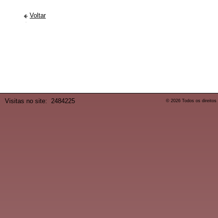
Voltar
Visitas no site:
2484225
© 2026 Todos os direitos