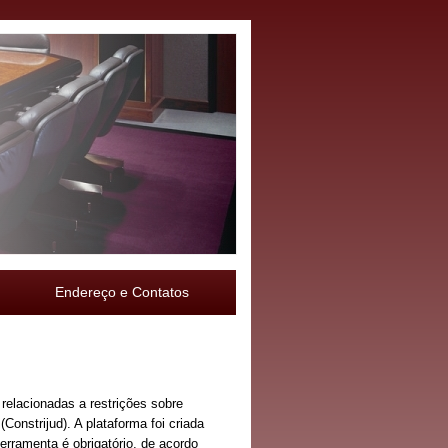
Endereço e Contatos
 relacionadas a restrições sobre
onstrijud). A plataforma foi criada
erramenta é obrigatório, de acordo