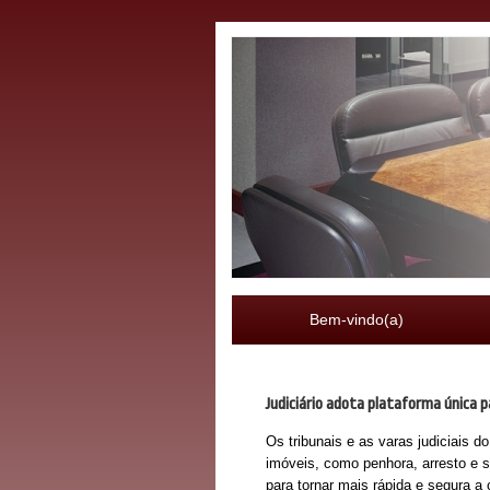
Bem-vindo(a)
Judiciário adota plataforma única 
Os tribunais e as varas judiciais 
imóveis, como penhora, arresto e se
para tornar mais rápida e segura a 