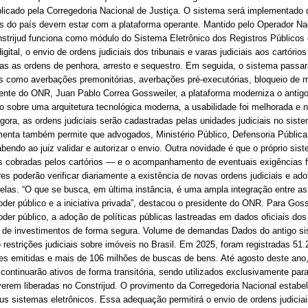
icado pela Corregedoria Nacional de Justiça. O sistema será implementado d
is do país devem estar com a plataforma operante. Mantido pelo Operador Na
strijud funciona como módulo do Sistema Eletrônico dos Registros Públicos d
ital, o envio de ordens judiciais dos tribunais e varas judiciais aos cartório
adas as ordens de penhora, arresto e sequestro. Em seguida, o sistema passar
es como averbações premonitórias, averbações pré-executórias, bloqueio de ma
nte do ONR, Juan Pablo Correa Gossweiler, a plataforma moderniza o antigo
o sobre uma arquitetura tecnológica moderna, a usabilidade foi melhorada e 
agora, as ordens judiciais serão cadastradas pelas unidades judiciais no sist
enta também permite que advogados, Ministério Público, Defensoria Pública e
endo ao juiz validar e autorizar o envio. Outra novidade é que o próprio sis
 cobradas pelos cartórios — e o acompanhamento de eventuais exigências fe
res poderão verificar diariamente a existência de novas ordens judiciais e ad
as. “O que se busca, em última instância, é uma ampla integração entre as 
der público e a iniciativa privada”, destacou o presidente do ONR. Para Goss
der público, a adoção de políticas públicas lastreadas em dados oficiais dos 
nto de investimentos de forma segura. Volume de demandas Dados do antigo 
strições judiciais sobre imóveis no Brasil. Em 2025, foram registradas 51.
ões emitidas e mais de 106 milhões de buscas de bens. Até agosto deste ano
continuarão ativos de forma transitória, sendo utilizados exclusivamente par
verem liberadas no Constrijud. O provimento da Corregedoria Nacional estabel
us sistemas eletrônicos. Essa adequação permitirá o envio de ordens judicia