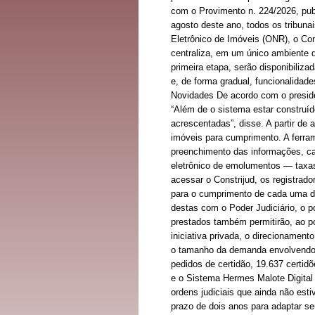
com o Provimento n. 224/2026, publ
agosto deste ano, todos os tribuna
Eletrônico de Imóveis (ONR), o Con
centraliza, em um único ambiente dig
primeira etapa, serão disponibiliz
e, de forma gradual, funcionalidad
Novidades De acordo com o preside
“Além de o sistema estar construíd
acrescentadas”, disse. A partir de 
imóveis para cumprimento. A ferram
preenchimento das informações, cab
eletrônico de emolumentos — taxas
acessar o Constrijud, os registrado
para o cumprimento de cada uma del
destas com o Poder Judiciário, o po
prestados também permitirão, ao po
iniciativa privada, o direcioname
o tamanho da demanda envolvendo re
pedidos de certidão, 19.637 certid
e o Sistema Hermes Malote Digital 
ordens judiciais que ainda não esti
prazo de dois anos para adaptar se