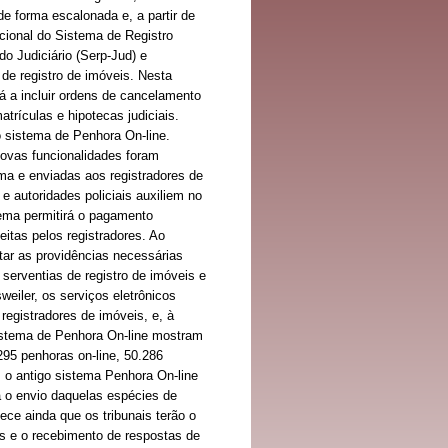
e forma escalonada e, a partir de
cional do Sistema de Registro
o Judiciário (Serp-Jud) e
s de registro de imóveis. Nesta
á a incluir ordens de cancelamento
trículas e hipotecas judiciais.
 sistema de Penhora On-line.
novas funcionalidades foram
ema e enviadas aos registradores de
 autoridades policiais auxiliem no
tema permitirá o pagamento
itas pelos registradores. Ao
otar as providências necessárias
serventias de registro de imóveis e
weiler, os serviços eletrônicos
registradores de imóveis, e, à
sistema de Penhora On-line mostram
295 penhoras on-line, 50.286
, o antigo sistema Penhora On-line
a o envio daquelas espécies de
ece ainda que os tribunais terão o
is e o recebimento de respostas de