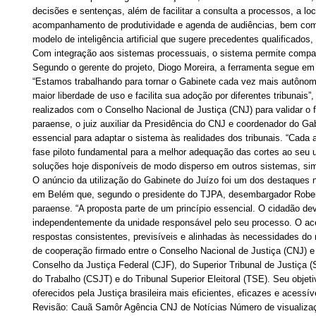
decisões e sentenças, além de facilitar a consulta a processos, a l
acompanhamento de produtividade e agenda de audiências, bem como r
modelo de inteligência artificial que sugere precedentes qualificado
Com integração aos sistemas processuais, o sistema permite compati
Segundo o gerente do projeto, Diogo Moreira, a ferramenta segue em 
“Estamos trabalhando para tornar o Gabinete cada vez mais autônom
maior liberdade de uso e facilita sua adoção por diferentes tribunai
realizados com o Conselho Nacional de Justiça (CNJ) para validar o 
paraense, o juiz auxiliar da Presidência do CNJ e coordenador do Gabi
essencial para adaptar o sistema às realidades dos tribunais. “Cada 
fase piloto fundamental para a melhor adequação das cortes ao seu 
soluções hoje disponíveis de modo disperso em outros sistemas, sim
O anúncio da utilização do Gabinete do Juízo foi um dos destaques n
em Belém que, segundo o presidente do TJPA, desembargador Rober
paraense. “A proposta parte de um princípio essencial. O cidadão de
independentemente da unidade responsável pelo seu processo. O ace
respostas consistentes, previsíveis e alinhadas às necessidades do 
de cooperação firmado entre o Conselho Nacional de Justiça (CNJ)
Conselho da Justiça Federal (CJF), do Superior Tribunal de Justiça (
do Trabalho (CSJT) e do Tribunal Superior Eleitoral (TSE). Seu objet
oferecidos pela Justiça brasileira mais eficientes, eficazes e acess
Revisão: Cauã Samôr Agência CNJ de Notícias Número de visualiza